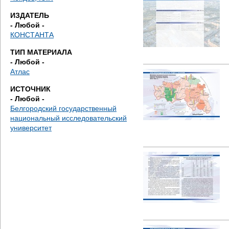
д
ИЗДАТЕЛЬ
е
- Любой -
КОНСТАНТА
с
ТИП МАТЕРИАЛА
- Любой -
ь
Атлас
ИСТОЧНИК
- Любой -
Белгородский государственный
национальный исследовательский
университет