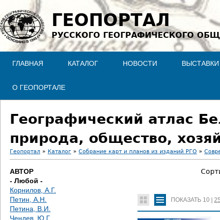
Jump to navigation
ГЕОПОРТАЛ
РУССКОГО ГЕОГРАФИЧЕСКОГО ОБЩ
ГЛАВНАЯ
КАТАЛОГ
НОВОСТИ
ВЫСТАВКИ
О ГЕОПОРТАЛЕ
Географический атлас Бе
природа, общество, хозя
Геопортал
»
Каталог
»
Собрание карт и планов из изданий РГО
»
Совр
В
АВТОР
Сорт
- Любой -
ы
Корнилов, А.Г.
Петин, А.Н.
ПОКАЗАТЬ
10
|
2
з
Петина, В.И.
Чендев, Ю.Г.