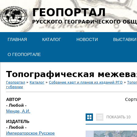
Jump to navigation
ГЕОПОРТАЛ
РУССКОГО ГЕОГРАФИЧЕСКОГО ОБЩ
ГЛАВНАЯ
КАТАЛОГ
НОВОСТИ
ВЫСТАВКИ
О ГЕОПОРТАЛЕ
Топографическая межевая
Геопортал
»
Каталог
»
Собрание карт и планов из изданий РГО
»
Топо
губернии
В
АВТОР
Сорт
ы
- Любой -
Менде, А.И.
з
ПОКАЗАТЬ
10
ИЗДАТЕЛЬ
д
- Любой -
Императорское Русское