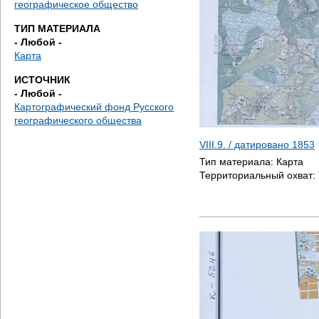
географическое общество
е
ТИП МАТЕРИАЛА
с
- Любой -
Карта
ь
ИСТОЧНИК
- Любой -
Картографический фонд Русского
географического общества
VIII.9. / датировано
1853
Тип материала:
Карта
Территориальный охват: