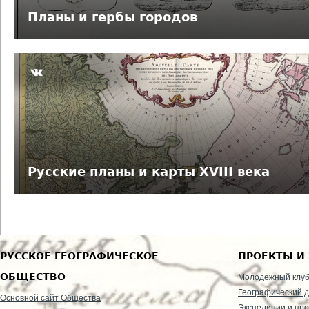
е
Планы и гербы городов
с
ь
Русские планы и карты XVIII века
РУССКОЕ ГЕОГРАФИЧЕСКОЕ
ПРОЕКТЫ И
ОБЩЕСТВО
Молодежный клу
Географический д
Основной сайт Общества
Экспедиции и пр