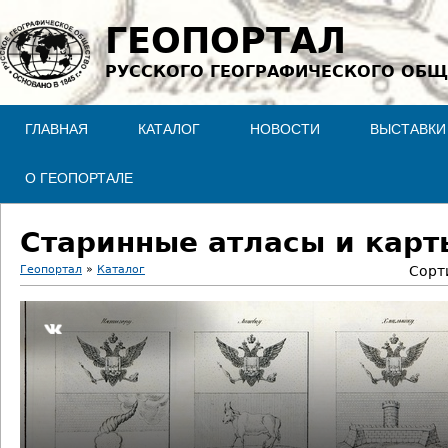
Jump to navigation
ГЕОПОРТАЛ
РУССКОГО ГЕОГРАФИЧЕСКОГО ОБЩ
ГЛАВНАЯ
КАТАЛОГ
НОВОСТИ
ВЫСТАВКИ
О ГЕОПОРТАЛЕ
Старинные атласы и карт
Геопортал
»
Каталог
Сорт
В
ы
з
д