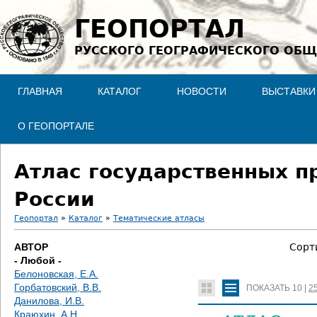
Jump to navigation
ГЕОПОРТАЛ
РУССКОГО ГЕОГРАФИЧЕСКОГО ОБЩ
ГЛАВНАЯ
КАТАЛОГ
НОВОСТИ
ВЫСТАВКИ
О ГЕОПОРТАЛЕ
Атлас государственных п
России
Геопортал
»
Каталог
»
Тематические атласы
В
АВТОР
Сорт
- Любой -
ы
Белоновская, Е.А.
Горбатовский, В.В.
ПОКАЗАТЬ
10
|
2
з
Данилова, И.В.
Краюхин, А.Н.