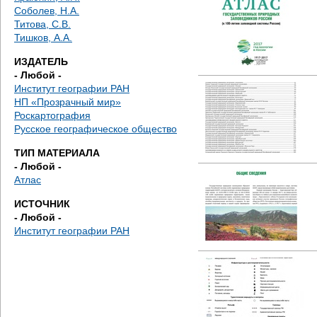
д
Соболев, Н.А.
Титова, С.В.
е
Тишков, А.А.
с
ИЗДАТЕЛЬ
- Любой -
ь
Институт географии РАН
НП «Прозрачный мир»
Роскартография
Русское географическое общество
ТИП МАТЕРИАЛА
- Любой -
Атлас
ИСТОЧНИК
- Любой -
Институт географии РАН