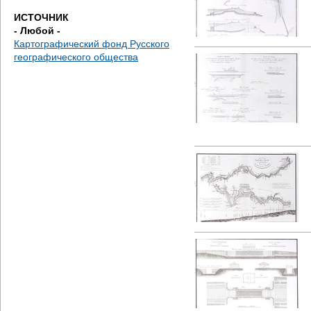
е
ИСТОЧНИК
- Любой -
с
Картографический фонд Русского
географического общества
ь