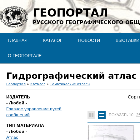
Jump to navigation
ГЕОПОРТАЛ
РУССКОГО ГЕОГРАФИЧЕСКОГО ОБЩ
ГЛАВНАЯ
КАТАЛОГ
НОВОСТИ
ВЫСТАВКИ
О ГЕОПОРТАЛЕ
Гидрографический атлас 
Геопортал
»
Каталог
»
Тематические атласы
В
ИЗДАТЕЛЬ
Сорт
- Любой -
ы
Главное управление путей
сообщений
ПОКАЗАТЬ
10
|
2
з
ТИП МАТЕРИАЛА
д
- Любой -
Атлас