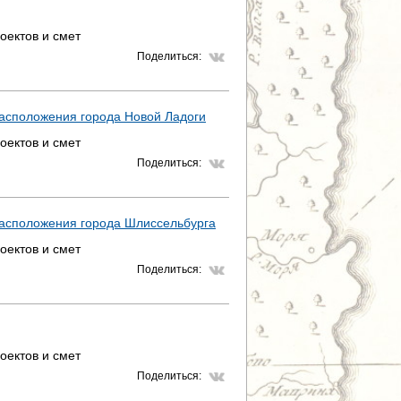
Т
оектов и смет
Р
Поделиться:
А
расположения города Новой Ладоги
Н
оектов и смет
И
Поделиться:
Ц
расположения города Шлиссельбурга
Ы
оектов и смет
Поделиться:
оектов и смет
Поделиться: