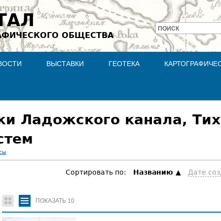
Jump to navigation
ТАЛ
ПОИСК
АФИЧЕСКОГО ОБЩЕСТВА
Форма
поиска
ВОСТИ
ВЫСТАВКИ
ГЕОТЕКА
КАРТОГРАФИЧЕ
жи Ладожского канала, Тих
стем
сы
Сортировать по:
Hазванию
Дате со
ПОКАЗАТЬ
10