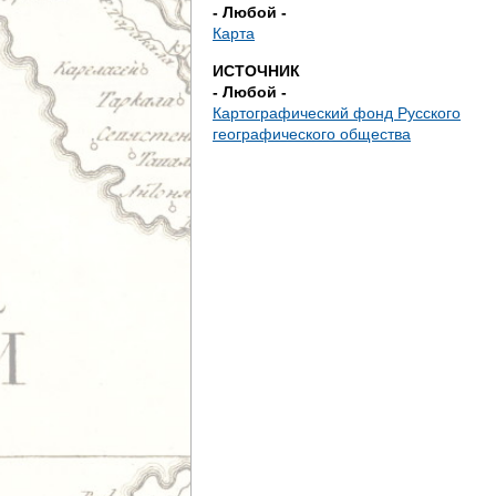
д
- Любой -
Карта
е
ИСТОЧНИК
- Любой -
с
Картографический фонд Русского
географического общества
ь