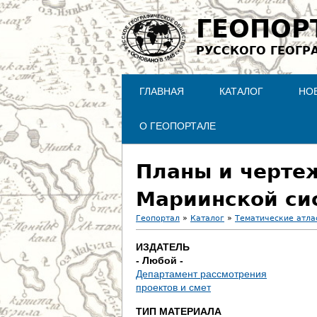
ГЕОПОР
РУССКОГО ГЕОГР
ГЛАВНАЯ
КАТАЛОГ
НО
О ГЕОПОРТАЛЕ
Планы и черте
Мариинской си
Геопортал
»
Каталог
»
Тематические атла
В
ИЗДАТЕЛЬ
- Любой -
ы
Департамент рассмотрения
проектов и смет
з
ТИП МАТЕРИАЛА