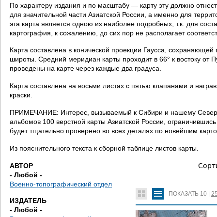
д
По характеру издания и по масштабу — карту эту должно отнест
для значительной части Азиатской России, а именно для терри
е
эта карта является одною из наиболее подробных, т.к. для со
картография, к сожалению, до сих пор не располагает соотве
с
Карта составлена в конической проекции Гаусса, сохраняющей 
широты. Средний меридиан карты проходит в 66° к востоку от 
ь
проведены на карте через каждые два градуса.
Карта составлена на восьми листах с пятью клапанами и награ
краски.
ПРИМЕЧАНИЕ: Интерес, вызываемый к Сибири и нашему Северу
альбомов 100 верстной карты Азиатской России, ограничившись
будет тщательно проверено во всех деталях по новейшим карт
Из пояснительного текста к сборной таблице листов карты.
АВТОР
Сорт
- Любой -
Военно-топографический отдел
ПОКАЗАТЬ
10
|
2
ИЗДАТЕЛЬ
- Любой -