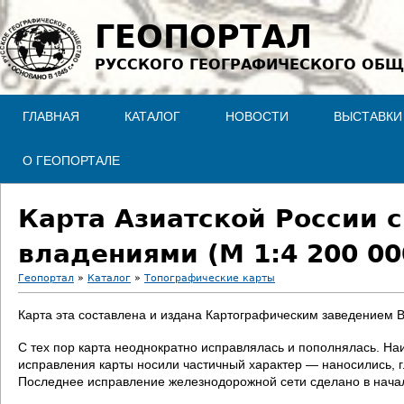
Jump to navigation
ГЕОПОРТАЛ
РУССКОГО ГЕОГРАФИЧЕСКОГО ОБЩ
ГЛАВНАЯ
КАТАЛОГ
НОВОСТИ
ВЫСТАВКИ
О ГЕОПОРТАЛЕ
Карта Азиатской России 
владениями (М 1:4 200 00
Геопортал
»
Каталог
»
Топографические карты
В
Карта эта составлена и издана Картографическим заведением В
ы
С тех пор карта неоднократно исправлялась и пополнялась. На
исправления карты носили частичный характер — наносились, 
з
Последнее исправление железнодорожной сети сделано в начале