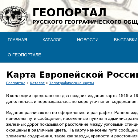
Jump to navigation
ГЕОПОРТАЛ
РУССКОГО ГЕОГРАФИЧЕСКОГО ОБЩ
ГЛАВНАЯ
КАТАЛОГ
НОВОСТИ
ВЫСТАВКИ
О ГЕОПОРТАЛЕ
Карта Европейской России
Геопортал
»
Каталог
»
Топографические карты
В
В коллекции представлено два поздних издания карты 1919 и 192
дополнялась и переиздавалась по мере уточнения содержания.
ы
Издания различаются по оформлению и разграфке. Раннее издани
з
нанесены пути сообщения, населённые пункты и административ
железных дорог показывают расстояние между узловыми станци
д
окрашены в различные цвета. На карту нанесены пути сообщен
элементы содержания, такие как заводы, крепости и расстояния