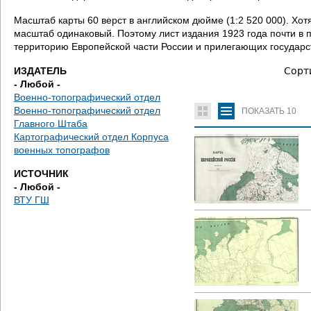
е
Масштаб карты 60 верст в английском дюйме (1:2 520 000). Хот
с
масштаб одинаковый. Поэтому лист издания 1923 года почти в 
территорию Европейской части России и прилегающих государс
ь
ИЗДАТЕЛЬ
Сорт
- Любой -
Военно-топографический отдел
Военно-топографический отдел
ПОКАЗАТЬ
10
Главного Штаба
Картографический отдел Корпуса
военных топографов
ИСТОЧНИК
- Любой -
ВТУ ГШ