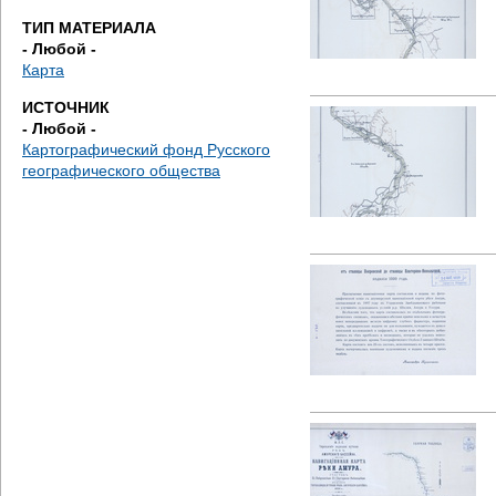
е
ТИП МАТЕРИАЛА
- Любой -
с
Карта
ь
ИСТОЧНИК
- Любой -
Картографический фонд Русского
географического общества