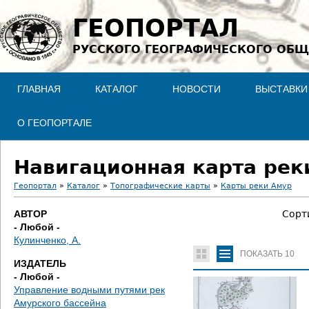
Jump to navigation
ГЕОПОРТАЛ
РУССКОГО ГЕОГРАФИЧЕСКОГО ОБЩ
ГЛАВНАЯ
КАТАЛОГ
НОВОСТИ
ВЫСТАВКИ
О ГЕОПОРТАЛЕ
Навигационная карта рек
Геопортал
»
Каталог
»
Топографические карты
»
Карты реки Амур
В
АВТОР
Сорт
- Любой -
ы
Кулинченко, А.
ПОКАЗАТЬ
10
з
ИЗДАТЕЛЬ
- Любой -
д
Управление водными путями рек
Амурского бассейна