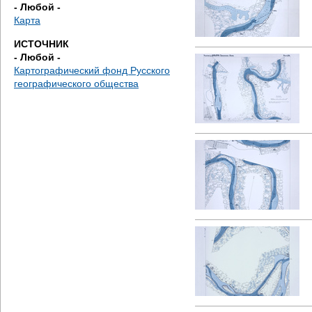
е
- Любой -
Карта
с
ИСТОЧНИК
- Любой -
ь
Картографический фонд Русского
географического общества