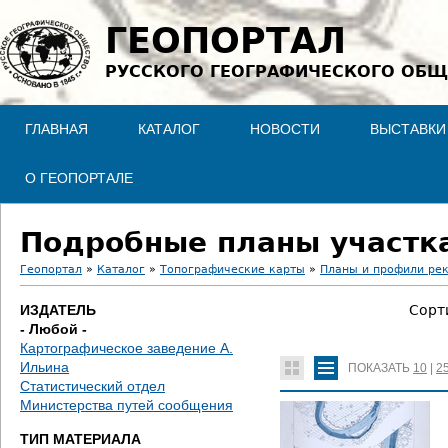
Jump to navigation
ГЕОПОРТАЛ
РУССКОГО ГЕОГРАФИЧЕСКОГО ОБЩ
ГЛАВНАЯ
КАТАЛОГ
НОВОСТИ
ВЫСТАВКИ
О ГЕОПОРТАЛЕ
Подробные планы участка
Геопортал
»
Каталог
»
Топографические карты
»
Планы и профили ре
В
ИЗДАТЕЛЬ
Сорт
- Любой -
ы
Картографическое заведение А.
Ильина
ПОКАЗАТЬ
10
|
2
з
Статистический отдел
Министерства путей сообщения
д
ТИП МАТЕРИАЛА