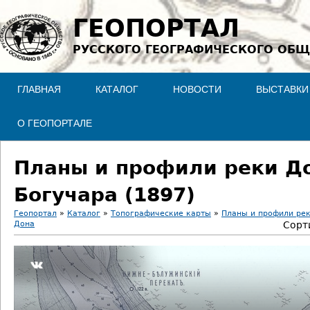
Jump to navigation
ГЕОПОРТАЛ
РУССКОГО ГЕОГРАФИЧЕСКОГО ОБЩ
ГЛАВНАЯ
КАТАЛОГ
НОВОСТИ
ВЫСТАВКИ
О ГЕОПОРТАЛЕ
Планы и профили реки Дон
Богучара (1897)
Геопортал
»
Каталог
»
Топографические карты
»
Планы и профили ре
Дона
Сорт
В
ы
з