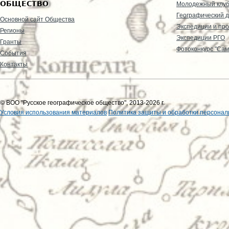
ОБЩЕСТВО
Молодежный клу
Географический д
Основной сайт Общества
Экспедиции и пр
Регионы
Экспедиции РГО
Гранты
Фотоконкурс "Сам
События
Контакты
© ВОО "Русское географическое общество", 2013-2026 г.
Условия использования материалов
Политика защиты и обработки персонал