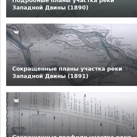
Подробные планы участка реки
е
Западной Двины (1890)
с
ь
Сокращенные планы участка реки
Западной Двины (1891)