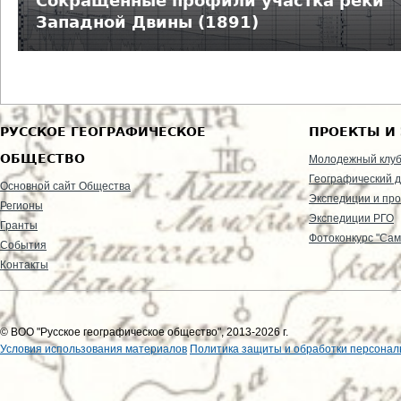
Сокращенные профили участка реки
Западной Двины (1891)
РУССКОЕ ГЕОГРАФИЧЕСКОЕ
ПРОЕКТЫ И
ОБЩЕСТВО
Молодежный клу
Географический д
Основной сайт Общества
Экспедиции и пр
Регионы
Экспедиции РГО
Гранты
Фотоконкурс "Сам
События
Контакты
© ВОО "Русское географическое общество", 2013-2026 г.
Условия использования материалов
Политика защиты и обработки персонал