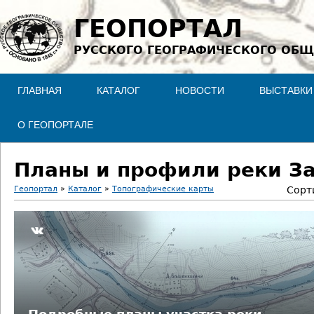
Jump to navigation
ГЕОПОРТАЛ
РУССКОГО ГЕОГРАФИЧЕСКОГО ОБЩ
ГЛАВНАЯ
КАТАЛОГ
НОВОСТИ
ВЫСТАВКИ
О ГЕОПОРТАЛЕ
Планы и профили реки З
Геопортал
»
Каталог
»
Топографические карты
Сорт
В
ы
з
д