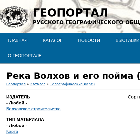
Jump to navigation
ГЕОПОРТАЛ
РУССКОГО ГЕОГРАФИЧЕСКОГО ОБЩ
ГЛАВНАЯ
КАТАЛОГ
НОВОСТИ
ВЫСТАВКИ
О ГЕОПОРТАЛЕ
Река Волхов и его пойма 
Геопортал
»
Каталог
»
Топографические карты
В
ИЗДАТЕЛЬ
Сорт
- Любой -
ы
Волховское строительство
з
ТИП МАТЕРИАЛА
- Любой -
д
Карта