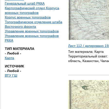
е
Генеральный штаб РККА
Картографический отдел Корпуса
с
военных топографов
Корпус военных топографов
ь
Топографическое отделение штаба
Восточного фронта
Управление военных топографов
Управление военных топографов
РККА
Лист 112 / датировано
19
ТИП МАТЕРИАЛА
Тип материала:
Карта
- Любой -
Территориальный охват:
Карта
область, Казахстан, Чапа
ИСТОЧНИК
- Любой -
ВТУ ГШ