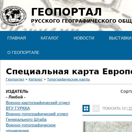
Jump to navigation
ГЕОПОРТАЛ
РУССКОГО ГЕОГРАФИЧЕСКОГО ОБЩ
ГЛАВНАЯ
КАТАЛОГ
НОВОСТИ
ВЫСТАВКИ
О ГЕОПОРТАЛЕ
Специальная карта Европе
Геопортал
»
Каталог
»
Топографические карты
В
ИЗДАТЕЛЬ
Сорт
- Любой -
ы
Военно-картографический отдел
ВТУ ГУРККА
ПОКАЗАТЬ
10
|
2
з
Военно-топографический отдел
Генерального Штаба
д
Военно-топографическое
управление