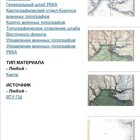
е
Генеральный штаб РККА
Картографический отдел Корпуса
с
военных топографов
Корпус военных топографов
ь
Топографическое отделение штаба
Восточного фронта
Управление военных топографов
Управление военных топографов
РККА
ТИП МАТЕРИАЛА
- Любой -
Карта
ИСТОЧНИК
- Любой -
ВТУ ГШ