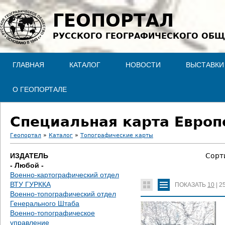
Jump to navigation
ГЕОПОРТАЛ
РУССКОГО ГЕОГРАФИЧЕСКОГО ОБЩ
ГЛАВНАЯ
КАТАЛОГ
НОВОСТИ
ВЫСТАВКИ
О ГЕОПОРТАЛЕ
Специальная карта Европе
Геопортал
»
Каталог
»
Топографические карты
В
ИЗДАТЕЛЬ
Сорт
- Любой -
ы
Военно-картографический отдел
ВТУ ГУРККА
ПОКАЗАТЬ
10
|
2
з
Военно-топографический отдел
Генерального Штаба
д
Военно-топографическое
управление