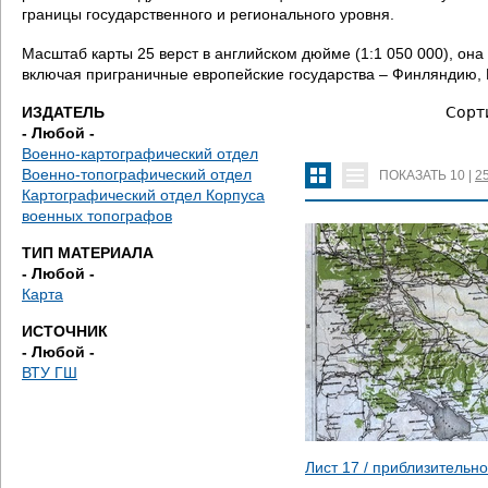
д
границы государственного и регионального уровня.
е
Масштаб карты 25 верст в английском дюйме (1:1 050 000), она
включая приграничные европейские государства – Финляндию, 
с
ИЗДАТЕЛЬ
Сорт
- Любой -
ь
Военно-картографический отдел
Военно-топографический отдел
ПОКАЗАТЬ
10
|
2
Картографический отдел Корпуса
военных топографов
ТИП МАТЕРИАЛА
- Любой -
Карта
ИСТОЧНИК
- Любой -
ВТУ ГШ
Лист 17 / приблизительн