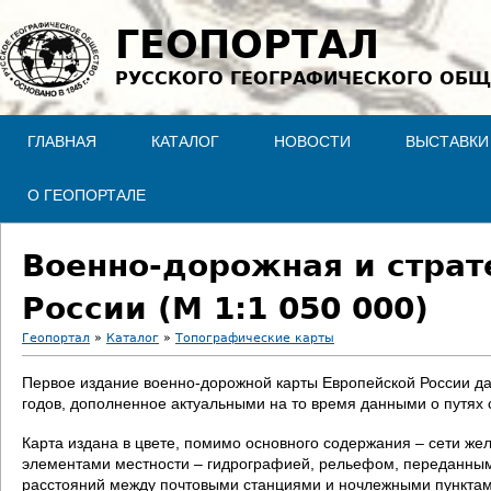
Jump to navigation
ГЕОПОРТАЛ
РУССКОГО ГЕОГРАФИЧЕСКОГО ОБЩ
ГЛАВНАЯ
КАТАЛОГ
НОВОСТИ
ВЫСТАВКИ
О ГЕОПОРТАЛЕ
Военно-дорожная и страт
России (М 1:1 050 000)
Геопортал
»
Каталог
»
Топографические карты
В
Первое издание военно-дорожной карты Европейской России да
годов, дополненное актуальными на то время данными о путях
ы
Карта издана в цвете, помимо основного содержания – сети же
з
элементами местности – гидрографией, рельефом, переданным 
расстояний между почтовыми станциями и ночлежными пунктам