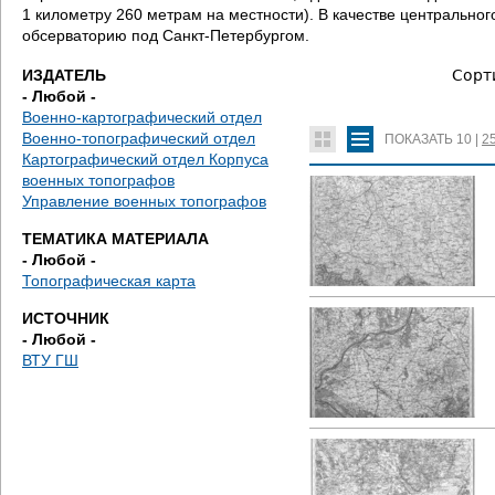
д
1 километру 260 метрам на местности). В качестве центральн
обсерваторию под Санкт-Петербургом.
е
ИЗДАТЕЛЬ
Сорт
с
- Любой -
Военно-картографический отдел
ь
Военно-топографический отдел
ПОКАЗАТЬ
10
|
2
Картографический отдел Корпуса
военных топографов
Управление военных топографов
ТЕМАТИКА МАТЕРИАЛА
- Любой -
Топографическая карта
ИСТОЧНИК
- Любой -
ВТУ ГШ