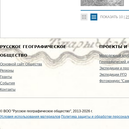
ПОКАЗАТЬ
10
|
2
РУССКОЕ ГЕОГРАФИЧЕСКОЕ
ПРОЕКТЫ И
ОБЩЕСТВО
Молодежный клу
Географический д
Основной сайт Общества
Экспедиции и пр
Регионы
Экспедиции РГО
Гранты
Фотоконкурс "Сам
События
Контакты
© ВОО "Русское географическое общество", 2013-2026 г.
Условия использования материалов
Политика защиты и обработки персонал