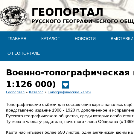
Jump to navigation
ГЕОПОРТАЛ
РУССКОГО ГЕОГРАФИЧЕСКОГО ОБЩ
ГЛАВНАЯ
КАТАЛОГ
НОВОСТИ
ВЫСТАВКИ
О ГЕОПОРТАЛЕ
Военно-топографическая 
1:126 000)
Геопортал
»
Каталог
»
Топографические карты
В
Топографические съёмки для составления карты начались ещё в 
представлено издание 1908 - 1920 гг, дополненное и исправле
ы
Русского географического общества, среди которых особо стои
Тучкова и члена-учредителя, почетного члена Общества (с 186
з
Карта насчитывает более 550 листов, один английский дюйм на 