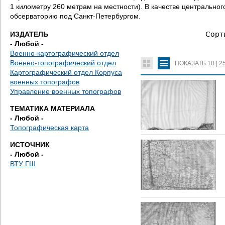
д
1 километру 260 метрам на местности). В качестве центральн
обсерваторию под Санкт-Петербургом.
е
ИЗДАТЕЛЬ
Сорт
с
- Любой -
Военно-картографический отдел
ь
Военно-топографический отдел
ПОКАЗАТЬ
10
|
2
Картографический отдел Корпуса
военных топографов
Управление военных топографов
ТЕМАТИКА МАТЕРИАЛА
- Любой -
Топографическая карта
ИСТОЧНИК
- Любой -
ВТУ ГШ