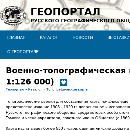
Jump to navigation
ГЕОПОРТАЛ
РУССКОГО ГЕОГРАФИЧЕСКОГО ОБЩ
ГЛАВНАЯ
КАТАЛОГ
НОВОСТИ
ВЫСТАВКИ
О ГЕОПОРТАЛЕ
Военно-топографическая 
1:126 000)
Геопортал
»
Каталог
»
Топографические карты
В
Топографические съёмки для составления карты начались ещё в 
представлено издание 1908 - 1920 гг, дополненное и исправле
ы
Русского географического общества, среди которых особо стои
Тучкова и члена-учредителя, почетного члена Общества (с 186
з
Карта насчитывает более 550 листов, один английский дюйм на 