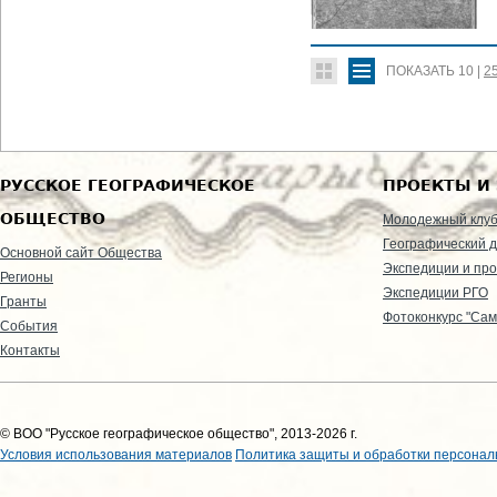
ПОКАЗАТЬ
10
|
2
РУССКОЕ ГЕОГРАФИЧЕСКОЕ
ПРОЕКТЫ И
ОБЩЕСТВО
Молодежный клу
Географический д
Основной сайт Общества
Экспедиции и пр
Регионы
Экспедиции РГО
Гранты
Фотоконкурс "Сам
События
Контакты
© ВОО "Русское географическое общество", 2013-2026 г.
Условия использования материалов
Политика защиты и обработки персонал