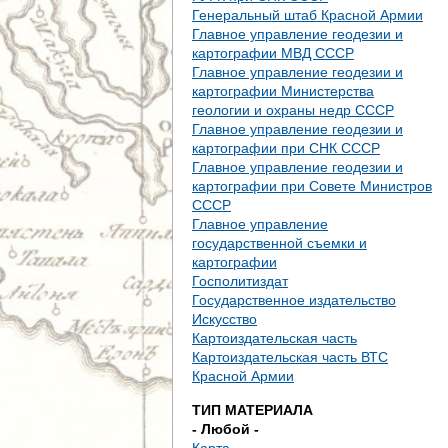
д
Генеральный штаб Красной Армии
Главное управление геодезии и
е
картографии МВД СССР
Главное управление геодезии и
с
картографии Министерства
геологии и охраны недр СССР
ь
Главное управление геодезии и
картографии при СНК СССР
Главное управление геодезии и
картографии при Совете Министров
СССР
Главное управление
государственной съемки и
картографии
Госполитиздат
Государственное издательство
Искусство
Картоиздательская часть
Картоиздательская часть ВТС
Красной Армии
ТИП МАТЕРИАЛА
- Любой -