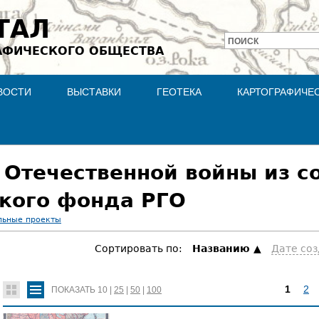
Jump to navigation
ТАЛ
ПОИСК
АФИЧЕСКОГО ОБЩЕСТВА
Форма
поиска
ВОСТИ
ВЫСТАВКИ
ГЕОТЕКА
КАРТОГРАФИЧЕ
 Отечественной войны из с
кого фонда РГО
льные проекты
Сортировать по:
Hазванию
Дате со
1
2
ПОКАЗАТЬ
10
|
25
|
50
|
100
С