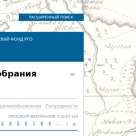
РАСШИРЕННЫЙ ПОИСК
СКИЙ ФОНД РГО
обрания
здания/обновления
Популярности
ПРОСМОТР МАТЕРИАЛОВ: 1-10 ИЗ 149
3
4
5
6
7
8
9
…
›
»