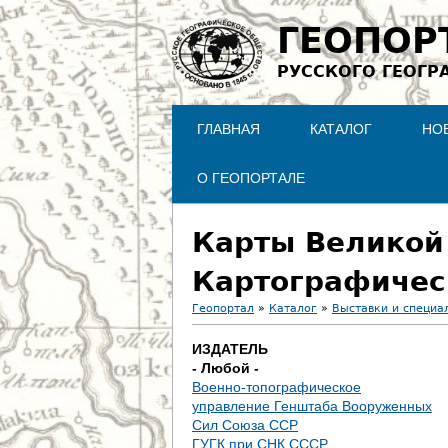
ГЕОПОР
РУССКОГО ГЕОГР
ГЛАВНАЯ
КАТАЛОГ
НО
О ГЕОПОРТАЛЕ
Карты Великой
Картографичес
Геопортал
»
Каталог
»
Выставки и специа
В
ИЗДАТЕЛЬ
- Любой -
ы
Военно-топографическое
управление Генштаба Вооруженных
з
Сил Союза ССР
ГУГК при СНК СССР