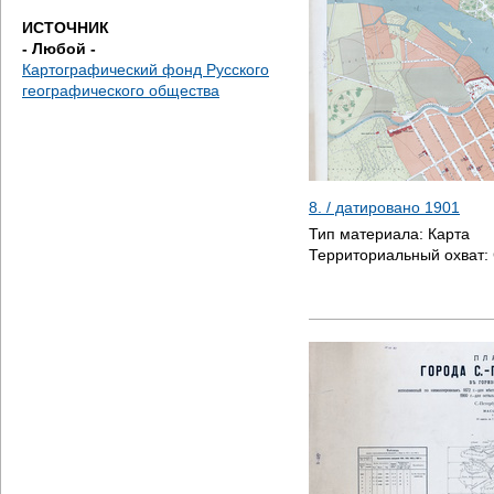
е
ИСТОЧНИК
- Любой -
с
Картографический фонд Русского
географического общества
ь
8. / датировано
1901
Тип материала:
Карта
Территориальный охват: