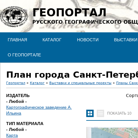
Jump to navigation
ГЕОПОРТАЛ
РУССКОГО ГЕОГРАФИЧЕСКОГО ОБЩ
ГЛАВНАЯ
КАТАЛОГ
НОВОСТИ
ВЫСТАВКИ
О ГЕОПОРТАЛЕ
План города Санкт-Петерб
Геопортал
»
Каталог
»
Выставки и специальные проекты
»
Планы Санк
В
ИЗДАТЕЛЬ
Сорт
- Любой -
ы
Картографическое заведение А.
Ильина
ПОКАЗАТЬ
10
з
ТИП МАТЕРИАЛА
д
- Любой -
Карта