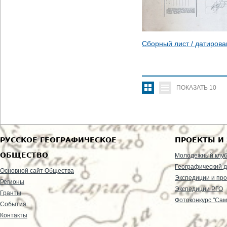
Сборный лист / датиров
ПОКАЗАТЬ
10
РУССКОЕ ГЕОГРАФИЧЕСКОЕ
ПРОЕКТЫ И
ОБЩЕСТВО
Молодежный клу
Географический д
Основной сайт Общества
Экспедиции и пр
Регионы
Экспедиции РГО
Гранты
Фотоконкурс "Сам
События
Контакты