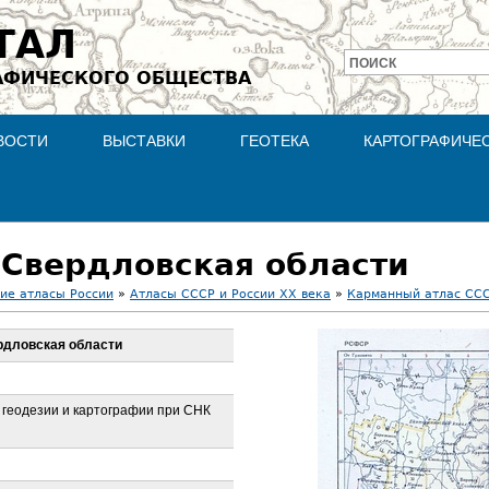
Jump to navigation
ТАЛ
ПОИСК
АФИЧЕСКОГО ОБЩЕСТВА
Форма
поиска
ВОСТИ
ВЫСТАВКИ
ГЕОТЕКА
КАРТОГРАФИЧЕ
 Свердловская области
ие атласы России
»
Атласы СССР и России XX века
»
Карманный атлас ССС
рдловская области
 геодезии и картографии при СНК