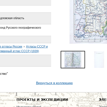
рдловская область
онд Русского географического
е атласы России
›
Атласы СССР и
рманный атлас СССР (1939)
ство"
Вернуться в коллекцию
ПРОЕКТЫ И ЭКСПЕДИЦИИ
ЭЛЕ
Молодежный клуб
Элект