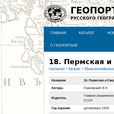
ГЕОПОР
РУССКОГО ГЕОГР
ГЛАВНАЯ
КАТАЛОГ
НО
О ГЕОПОРТАЛЕ
18. Пермская и
Геопортал
»
Каталог
»
Общегеографическ
В
Название
18. Пермская и Све
ы
Авторы
Павловский, В.Н.
з
Главное управление
Издатель
СССР
д
Год издания
датировано 1939