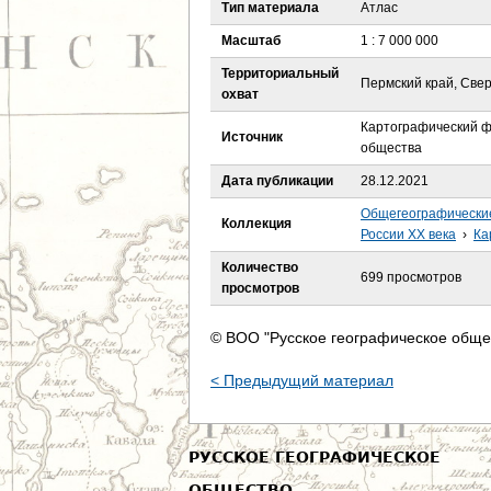
е
Тип материала
Атлас
Масштаб
1 : 7 000 000
с
Территориальный
Пермский край, Све
ь
охват
Картографический ф
Источник
общества
Дата публикации
28.12.2021
Общегеографически
Коллекция
России XX века
›
Ка
Количество
699 просмотров
просмотров
© ВОО "Русское географическое обще
< Предыдущий материал
РУССКОЕ ГЕОГРАФИЧЕСКОЕ
ОБЩЕСТВО