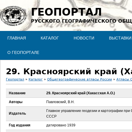
Jump to navigation
ГЕОПОРТАЛ
РУССКОГО ГЕОГРАФИЧЕСКОГО ОБЩ
ГЛАВНАЯ
КАТАЛОГ
НОВОСТИ
ВЫСТАВКИ
О ГЕОПОРТАЛЕ
29. Красноярский край (Х
Геопортал
»
Каталог
»
Общегеографические атласы России
»
Атласы С
В
Название
29. Красноярский край (Хакасская А.О.)
ы
Авторы
Павловский, В.Н.
з
Главное управление геодезии и картографии при
Издатель
СССР
д
Год издания
датировано 1939