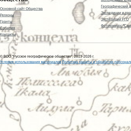
Географический д
Основной сайт Общества
Экспедиции и пр
Регионы
Экспедиции РГО
Гранты
Фотоконкурс "Сам
События
Контакты
© ВОО "Русское географическое общество", 2013-2026 г.
Условия использования материалов
Политика защиты и обработки персонал