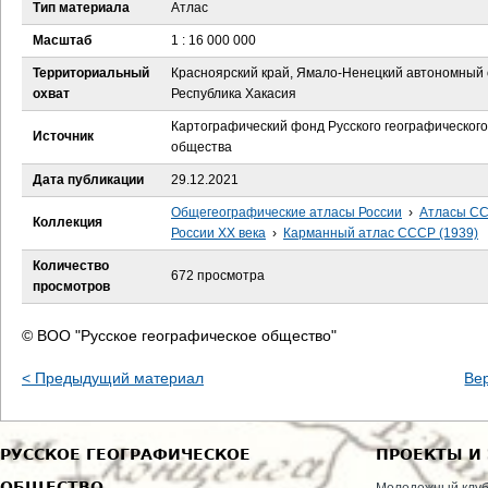
е
Тип материала
Атлас
Масштаб
1 : 16 000 000
с
Территориальный
Красноярский край, Ямало-Ненецкий автономный о
ь
охват
Республика Хакасия
Картографический фонд Русского географического
Источник
общества
Дата публикации
29.12.2021
Общегеографические атласы России
›
Атласы СС
Коллекция
России XX века
›
Карманный атлас СССР (1939)
Количество
672 просмотра
просмотров
© ВОО "Русское географическое общество"
< Предыдущий материал
Ве
РУССКОЕ ГЕОГРАФИЧЕСКОЕ
ПРОЕКТЫ И
ОБЩЕСТВО
Молодежный клу