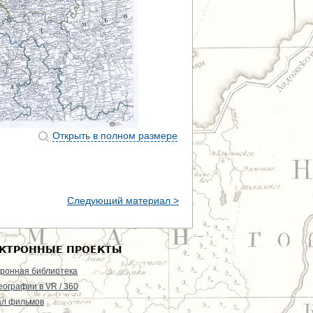
Открыть в полном размере
Следующий материал >
КТРОННЫЕ ПРОЕКТЫ
ронная библиотека
еографии в VR / 360
ал фильмов