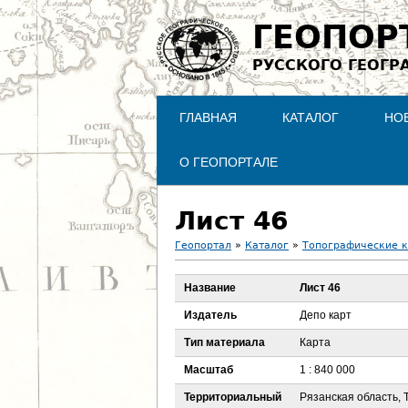
ГЕОПОР
РУССКОГО ГЕОГР
ГЛАВНАЯ
КАТАЛОГ
НО
О ГЕОПОРТАЛЕ
Лист 46
Геопортал
»
Каталог
»
Топографические 
В
Название
Лист 46
ы
Издатель
Депо карт
з
Тип материала
Карта
Масштаб
1 : 840 000
д
Территориальный
Рязанская область, 