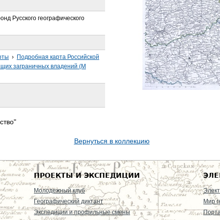
онд Русского географического
рты
›
Подробная карта Российской
щих заграничных владений (М
ство"
Вернуться в коллекцию
ПРОЕКТЫ И ЭКСПЕДИЦИИ
ЭЛЕ
Молодежный клуб
Элект
Географический диктант
Мир г
Экспедиции и профильные смены
Порт