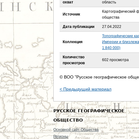
е
охват
область
Картографический ф
с
Источник
общества
ь
Дата публикации
27.04.2022
Топографические ка
Коллекция
Империи и близлежа
1:840 000)
Количество
602 просмотра
просмотров
© ВОО "Русское географическое обще
< Предыдущий материал
РУССКОЕ ГЕОГРАФИЧЕСКОЕ
ОБЩЕСТВО
Основной сайт Общества
Регионы