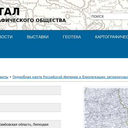
Jump to navigation
ТАЛ
ПОИСК
АФИЧЕСКОГО ОБЩЕСТВА
Форма
поиска
ВОСТИ
ВЫСТАВКИ
ГЕОТЕКА
КАРТОГРАФИЧЕ
карты
»
Подробная карта Российской Империи и близлежащих заграничных 
Тамбовская область, Липецкая