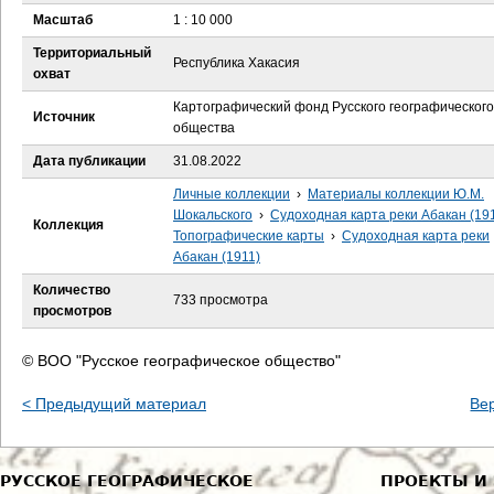
е
Масштаб
1 : 10 000
с
Территориальный
Республика Хакасия
охват
ь
Картографический фонд Русского географического
Источник
общества
Дата публикации
31.08.2022
Личные коллекции
›
Материалы коллекции Ю.М.
Шокальского
›
Судоходная карта реки Абакан (19
Коллекция
Топографические карты
›
Судоходная карта реки
Абакан (1911)
Количество
733 просмотра
просмотров
© ВОО "Русское географическое общество"
< Предыдущий материал
Ве
РУССКОЕ ГЕОГРАФИЧЕСКОЕ
ПРОЕКТЫ И