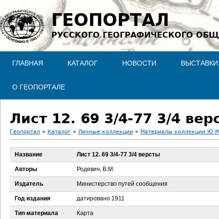
Jump to navigation
ГЕОПОРТАЛ
РУССКОГО ГЕОГРАФИЧЕСКОГО ОБЩ
ГЛАВНАЯ
КАТАЛОГ
НОВОСТИ
ВЫСТАВКИ
О ГЕОПОРТАЛЕ
Лист 12. 69 3/4-77 3/4 вер
Геопортал
»
Каталог
»
Личные коллекции
»
Материалы коллекции Ю.М
В
Название
Лист 12. 69 3/4-77 3/4 версты
ы
Авторы
Родевич, В.М.
з
Издатель
Министерство путей сообщения
Год издания
датировано 1911
д
Тип материала
Карта