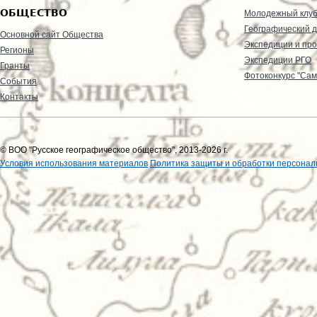
ОБЩЕСТВО
Молодежный клу
Географический д
Основной сайт Общества
Экспедиции и пр
Регионы
Экспедиции РГО
Гранты
Фотоконкурс "Сам
События
Контакты
© ВОО "Русское географическое общество", 2013-2026 г.
Условия использования материалов
Политика защиты и обработки персонал