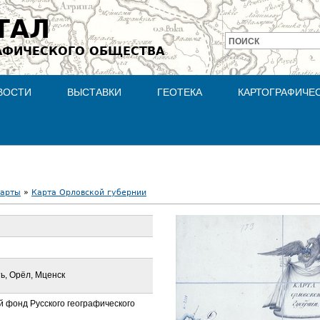
Jump to navigation
ТАЛ
ПОИСК
АФИЧЕСКОГО ОБЩЕСТВА
Форма
поиска
ВОСТИ
ВЫСТАВКИ
ГЕОТЕКА
КАРТОГРАФИЧЕ
карты
»
Карта Орловской губернии
ь, Орёл, Мценск
 фонд Русского географического