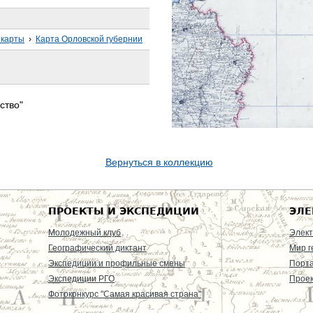
 карты
›
Карта Орловской губернии
ство"
Вернуться в коллекцию
ПРОЕКТЫ И ЭКСПЕДИЦИИ
ЭЛЕ
Молодежный клуб
Элект
Географический диктант
Мир г
Экспедиции и профильные смены
Порт
Экспедиции РГО
Проек
Фотоконкурс "Самая красивая страна"