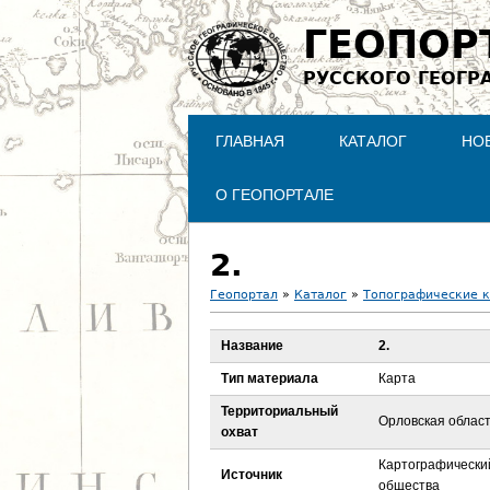
ГЕОПОР
РУССКОГО ГЕОГР
ГЛАВНАЯ
КАТАЛОГ
НО
О ГЕОПОРТАЛЕ
2.
Геопортал
»
Каталог
»
Топографические 
В
Название
2.
ы
Тип материала
Карта
з
Территориальный
Орловская област
охват
д
Картографический
Источник
общества