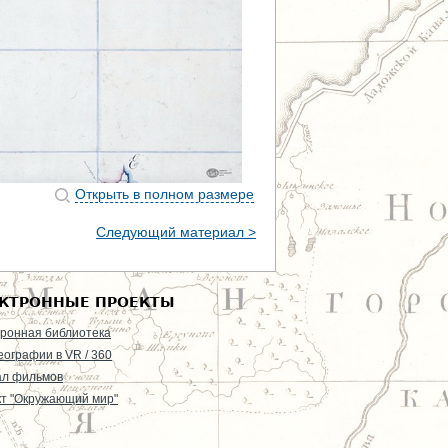
Открыть в полном размере
Следующий материал >
КТРОННЫЕ ПРОЕКТЫ
ронная библиотека
еографии в VR / 360
ал фильмов
т "Окружающий мир"