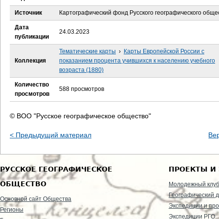
е
Источник
Картографический фонд Русского географического обще
с
Дата
24.03.2023
публикации
ь
Тематические карты
›
Карты Европейской России с
Коллекция
показанием процента учившихся к населению учебного
возраста (1880)
Количество
588 просмотров
просмотров
© ВОО "Русское географическое общество"
< Предыдущий материал
Ве
РУССКОЕ ГЕОГРАФИЧЕСКОЕ
ПРОЕКТЫ И
ОБЩЕСТВО
Молодежный клу
Географический д
Основной сайт Общества
Экспедиции и пр
Регионы
Экспедиции РГО