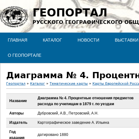
Jump to navigation
ГЕОПОРТАЛ
РУССКОГО ГЕОГРАФИЧЕСКОГО ОБЩ
ГЛАВНАЯ
КАТАЛОГ
НОВОСТИ
ВЫСТАВКИ
О ГЕОПОРТАЛЕ
Геопортал
»
Каталог
»
Тематические карты
»
Карты Европейской Росси
В
Диаграмма № 4. Процентные отношения предметов
Название
расхода по училищам в 1879 г. по уездам
ы
Авторы
Дубровский, А.В., Петровский, А.Н.
з
Издатель
Картографическое заведение А. Ильина
д
Год
датировано 1880
издания