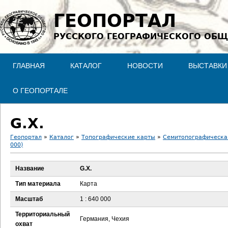
Jump to navigation
ГЕОПОРТАЛ
РУССКОГО ГЕОГРАФИЧЕСКОГО ОБЩ
ГЛАВНАЯ
КАТАЛОГ
НОВОСТИ
ВЫСТАВКИ
О ГЕОПОРТАЛЕ
G.X.
Геопортал
»
Каталог
»
Топографические карты
»
Семитопографическая
000)
В
Название
G.X.
ы
Тип материала
Карта
з
Масштаб
1 : 640 000
д
Территориальный
Германия, Чехия
охват