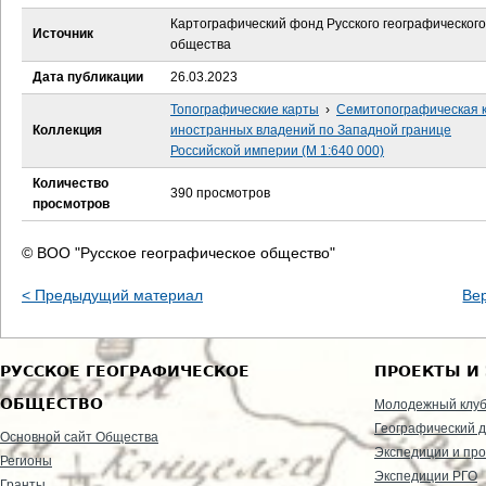
е
Картографический фонд Русского географического
Источник
общества
с
Дата публикации
26.03.2023
ь
Топографические карты
›
Семитопографическая 
Коллекция
иностранных владений по Западной границе
Российской империи (М 1:640 000)
Количество
390 просмотров
просмотров
© ВОО "Русское географическое общество"
< Предыдущий материал
Ве
РУССКОЕ ГЕОГРАФИЧЕСКОЕ
ПРОЕКТЫ И
ОБЩЕСТВО
Молодежный клу
Географический д
Основной сайт Общества
Экспедиции и пр
Регионы
Экспедиции РГО
Гранты