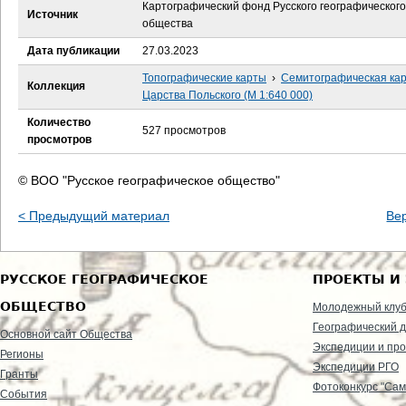
е
Картографический фонд Русского географического
Источник
общества
с
Дата публикации
27.03.2023
ь
Топографические карты
›
Семитографическая ка
Коллекция
Царства Польского (М 1:640 000)
Количество
527 просмотров
просмотров
© ВОО "Русское географическое общество"
< Предыдущий материал
Ве
РУССКОЕ ГЕОГРАФИЧЕСКОЕ
ПРОЕКТЫ И
ОБЩЕСТВО
Молодежный клу
Географический д
Основной сайт Общества
Экспедиции и пр
Регионы
Экспедиции РГО
Гранты
Фотоконкурс "Сам
События