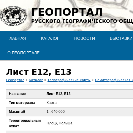
Jump to navigation
ГЕОПОРТАЛ
РУССКОГО ГЕОГРАФИЧЕСКОГО ОБЩ
ГЛАВНАЯ
КАТАЛОГ
НОВОСТИ
ВЫСТАВКИ
О ГЕОПОРТАЛЕ
Лист E12, E13
Геопортал
»
Каталог
»
Топографические карты
»
Семитографическая к
В
Название
Лист E12, E13
ы
Тип материала
Карта
з
Масштаб
1 : 640 000
Территориальный
д
Плоцк, Польша
охват