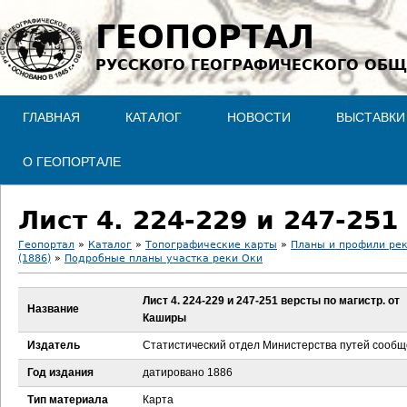
Jump to navigation
ГЕОПОРТАЛ
РУССКОГО ГЕОГРАФИЧЕСКОГО ОБЩ
ГЛАВНАЯ
КАТАЛОГ
НОВОСТИ
ВЫСТАВКИ
О ГЕОПОРТАЛЕ
Геопортал
»
Каталог
»
Топографические карты
»
Планы и профили ре
(1886)
»
Подробные планы участка реки Оки
В
Лист 4. 224-229 и 247-251 версты по магистр. от
ы
Название
Каширы
з
Издатель
Статистический отдел Министерства путей сооб
Год издания
датировано 1886
д
Тип материала
Карта