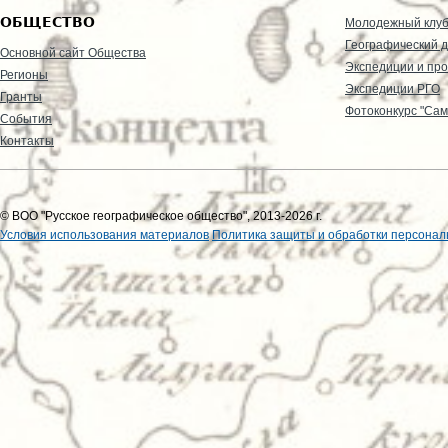
ОБЩЕСТВО
Молодежный клу
Географический д
Основной сайт Общества
Экспедиции и пр
Регионы
Экспедиции РГО
Гранты
Фотоконкурс "Сам
События
Контакты
© ВОО "Русское географическое общество", 2013-2026 г.
Условия использования материалов
Политика защиты и обработки персонал