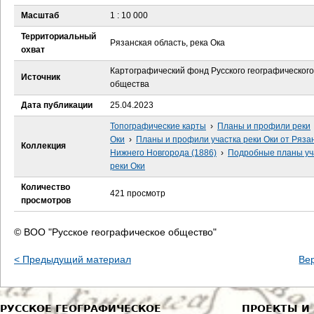
е
Масштаб
1 : 10 000
с
Территориальный
Рязанская область, река Ока
охват
ь
Картографический фонд Русского географического
Источник
общества
Дата публикации
25.04.2023
Топографические карты
›
Планы и профили реки
Оки
›
Планы и профили участка реки Оки от Ряза
Коллекция
Нижнего Новгорода (1886)
›
Подробные планы уч
реки Оки
Количество
421 просмотр
просмотров
© ВОО "Русское географическое общество"
< Предыдущий материал
Ве
РУССКОЕ ГЕОГРАФИЧЕСКОЕ
ПРОЕКТЫ И