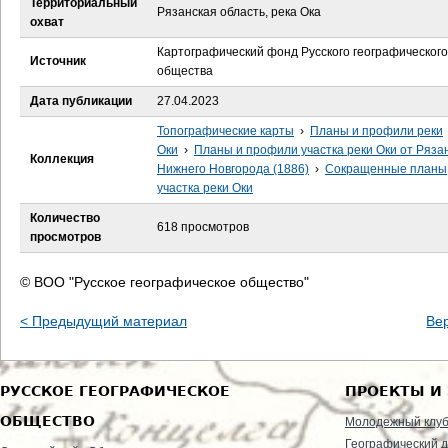
Территориальный
е
Рязанская область, река Ока
охват
с
Картографический фонд Русского географического
Источник
общества
ь
Дата публикации
27.04.2023
Топографические карты
›
Планы и профили реки
Оки
›
Планы и профили участка реки Оки от Ряза
Коллекция
Нижнего Новгорода (1886)
›
Сокращенные планы
участка реки Оки
Количество
618 просмотров
просмотров
© ВОО "Русское географическое общество"
< Предыдущий материал
Ве
РУССКОЕ ГЕОГРАФИЧЕСКОЕ
ПРОЕКТЫ И
ОБЩЕСТВО
Молодежный клу
Географический д