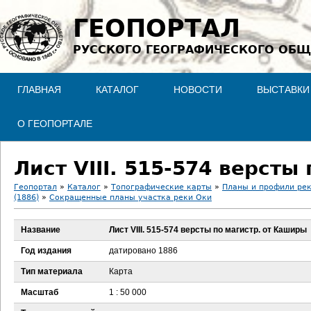
Jump to navigation
ГЕОПОРТАЛ
РУССКОГО ГЕОГРАФИЧЕСКОГО ОБЩ
ГЛАВНАЯ
КАТАЛОГ
НОВОСТИ
ВЫСТАВКИ
О ГЕОПОРТАЛЕ
Лист VIII. 515-574 версты
Геопортал
»
Каталог
»
Топографические карты
»
Планы и профили ре
(1886)
»
Сокращенные планы участка реки Оки
В
Название
Лист VIII. 515-574 версты по магистр. от Каширы
ы
Год издания
датировано 1886
з
Тип материала
Карта
д
Масштаб
1 : 50 000