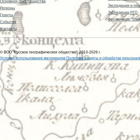
Основной сайт Общества
Экспедиции и пр
Регионы
Экспедиции РГО
Гранты
Фотоконкурс "Сам
События
Контакты
© ВОО "Русское географическое общество", 2013-2026 г.
Условия использования материалов
Политика защиты и обработки персонал