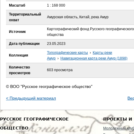
е
Масштаб
1 : 168 000
с
Территориальный
Амурская область, Китай, река Амур
охват
ь
Картографический фонд Русского географического
Источник
общества
Дата публикации
23.05.2023
Топографические карты
›
Карты реки
Коллекция
Амур
›
Навигационная карта реки Амур (1898)
Количество
603 просмотра
просмотров
© ВОО "Русское географическое общество"
< Предыдущий материал
Ве
РУССКОЕ ГЕОГРАФИЧЕСКОЕ
ПРОЕКТЫ И
ОБЩЕСТВО
Молодежный клу