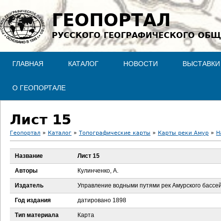
Jump to navigation
ГЕОПОРТАЛ
РУССКОГО ГЕОГРАФИЧЕСКОГО ОБЩ
ГЛАВНАЯ
КАТАЛОГ
НОВОСТИ
ВЫСТАВКИ
О ГЕОПОРТАЛЕ
Лист 15
Геопортал
»
Каталог
»
Топографические карты
»
Карты реки Амур
»
Н
В
Название
Лист 15
ы
Авторы
Кулинченко, А.
з
Издатель
Управление водными путями рек Амурского бассе
Год издания
датировано 1898
д
Тип материала
Карта