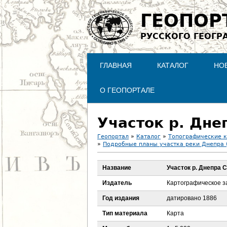
ГЕОПОР
РУССКОГО ГЕОГР
ГЛАВНАЯ
КАТАЛОГ
НО
О ГЕОПОРТАЛЕ
Участок р. Дне
Геопортал
»
Каталог
»
Топографические 
»
Подробные планы участка реки Днепра 
В
Название
Участок р. Днепра 
ы
Издатель
Картографическое з
з
Год издания
датировано 1886
д
Тип материала
Карта