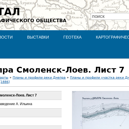
Jump to navigation
ТАЛ
ПОИСК
АФИЧЕСКОГО ОБЩЕСТВА
Форма
поиска
ВОСТИ
ВЫСТАВКИ
ГЕОТЕКА
КАРТОГРАФИЧЕ
пра Смоленск-Лоев. Лист 7
карты
»
Планы и профили реки Днепра
»
Планы и профили участка реки Дн
(1886)
Смоленск-Лоев. Лист 7
аведение А. Ильина