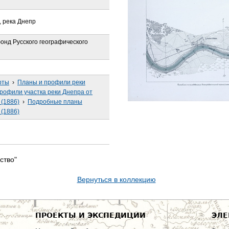
, река Днепр
онд Русского географического
рты
›
Планы и профили реки
рофили участка реки Днепра от
 (1886)
›
Подробные планы
 (1886)
ство"
Вернуться в коллекцию
ПРОЕКТЫ И ЭКСПЕДИЦИИ
ЭЛЕ