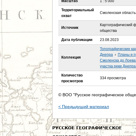
Масштаб
1 : 5 000
е
Территориальный
Смоленская область
с
охват
Картографический ф
ь
Источник
общества
Дата публикации
23.08.2023
Топографические ка
Днепра
›
Планы и п
Коллекция
Смоленска до Лоева
участка реки Днепра
Количество
334 просмотра
просмотров
© ВОО "Русское географическое обще
< Предыдущий материал
РУССКОЕ ГЕОГРАФИЧЕСКОЕ