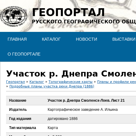
Jump to navigation
ГЕОПОРТАЛ
РУССКОГО ГЕОГРАФИЧЕСКОГО ОБЩ
ГЛАВНАЯ
КАТАЛОГ
НОВОСТИ
ВЫСТАВКИ
О ГЕОПОРТАЛЕ
Участок р. Днепра Смолен
Геопортал
»
Каталог
»
Топографические карты
»
Планы и профили ре
»
Подробные планы участка реки Днепра (1886)
В
Название
Участок р. Днепра Смоленск-Лоев. Лист 21
ы
Издатель
Картографическое заведение А. Ильина
з
Год издания
датировано 1886
д
Тип материала
Карта