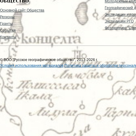
ОБЩЕСТВО
Молодежный клу
Географический д
Основной сайт Общества
Экспедиции и пр
Регионы
Экспедиции РГО
Гранты
Фотоконкурс "Сам
События
Контакты
© ВОО "Русское географическое общество", 2013-2026 г.
Условия использования материалов
Политика защиты и обработки персонал