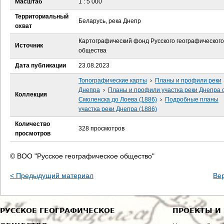
Масштаб
1 : 5 000
е
Территориальный
Беларусь, река Днепр
с
охват
Картографический фонд Русского географического
ь
Источник
общества
Дата публикации
23.08.2023
Топографические карты
›
Планы и профили реки
Днепра
›
Планы и профили участка реки Днепра 
Коллекция
Смоленска до Лоева (1886)
›
Подробные планы
участка реки Днепра (1886)
Количество
328 просмотров
просмотров
© ВОО "Русское географическое общество"
< Предыдущий материал
Ве
РУССКОЕ ГЕОГРАФИЧЕСКОЕ
ПРОЕКТЫ И