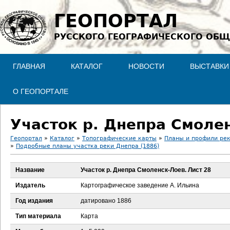
Jump to navigation
ГЕОПОРТАЛ
РУССКОГО ГЕОГРАФИЧЕСКОГО ОБЩ
ГЛАВНАЯ
КАТАЛОГ
НОВОСТИ
ВЫСТАВКИ
О ГЕОПОРТАЛЕ
Участок р. Днепра Смолен
Геопортал
»
Каталог
»
Топографические карты
»
Планы и профили ре
»
Подробные планы участка реки Днепра (1886)
В
Название
Участок р. Днепра Смоленск-Лоев. Лист 28
ы
Издатель
Картографическое заведение А. Ильина
з
Год издания
датировано 1886
д
Тип материала
Карта