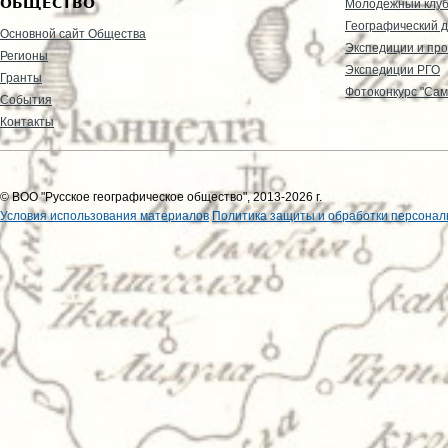
ОБЩЕСТВО
Молодежный клу
Географический д
Основной сайт Общества
Экспедиции и пр
Регионы
Экспедиции РГО
Гранты
Фотоконкурс "Сам
События
Контакты
© ВОО "Русское географическое общество", 2013-2026 г.
Условия использования материалов
Политика защиты и обработки персонал