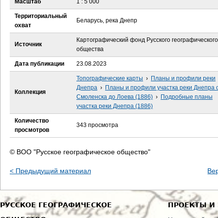
Масштаб
1 : 5 000
е
Территориальный
Беларусь, река Днепр
с
охват
Картографический фонд Русского географического
ь
Источник
общества
Дата публикации
23.08.2023
Топографические карты
›
Планы и профили реки
Днепра
›
Планы и профили участка реки Днепра 
Коллекция
Смоленска до Лоева (1886)
›
Подробные планы
участка реки Днепра (1886)
Количество
343 просмотра
просмотров
© ВОО "Русское географическое общество"
< Предыдущий материал
Ве
РУССКОЕ ГЕОГРАФИЧЕСКОЕ
ПРОЕКТЫ И