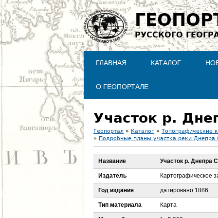
ГЕОПОР
РУССКОГО ГЕОГР
ГЛАВНАЯ
КАТАЛОГ
НО
О ГЕОПОРТАЛЕ
Участок р. Дне
Геопортал
»
Каталог
»
Топографические 
»
Подробные планы участка реки Днепра 
В
Название
Участок р. Днепра 
ы
Издатель
Картографическое з
з
Год издания
датировано 1886
д
Тип материала
Карта