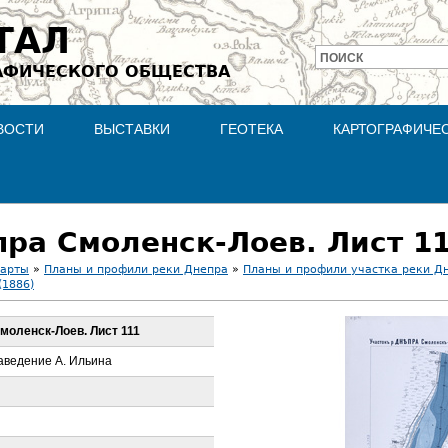
Jump to navigation
ТАЛ
ПОИСК
АФИЧЕСКОГО ОБЩЕСТВА
Форма
поиска
ВОСТИ
ВЫСТАВКИ
ГЕОТЕКА
КАРТОГРАФИЧЕ
пра Смоленск-Лоев. Лист 1
карты
»
Планы и профили реки Днепра
»
Планы и профили участка реки Дн
(1886)
Смоленск-Лоев. Лист 111
аведение А. Ильина