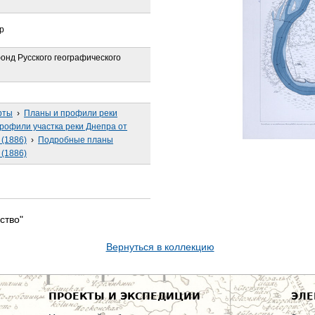
р
онд Русского географического
рты
›
Планы и профили реки
рофили участка реки Днепра от
 (1886)
›
Подробные планы
 (1886)
ство"
Вернуться в коллекцию
ПРОЕКТЫ И ЭКСПЕДИЦИИ
ЭЛЕ