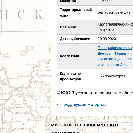
Масштаб
1 : 5 000
е
Территориальный
Беларусь, река Днеп
с
охват
Картографический ф
ь
Источник
общества
Дата публикации
30.08.2023
Топографические ка
Днепра
›
Планы и п
Коллекция
Смоленска до Лоева
участка реки Днепра
Количество
365 просмотров
просмотров
© ВОО "Русское географическое обще
< Предыдущий материал
РУССКОЕ ГЕОГРАФИЧЕСКОЕ