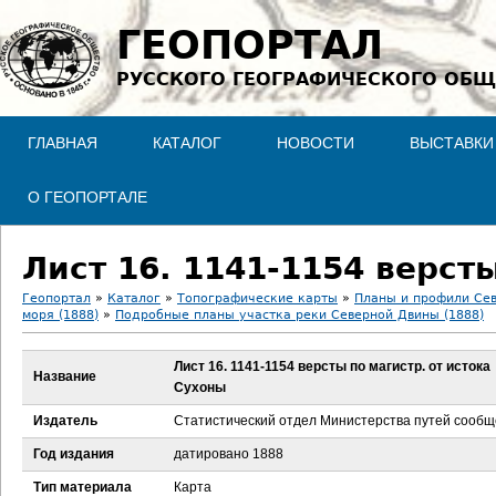
Jump to navigation
ГЕОПОРТАЛ
РУССКОГО ГЕОГРАФИЧЕСКОГО ОБЩ
ГЛАВНАЯ
КАТАЛОГ
НОВОСТИ
ВЫСТАВКИ
О ГЕОПОРТАЛЕ
Геопортал
»
Каталог
»
Топографические карты
»
Планы и профили Се
моря (1888)
»
Подробные планы участка реки Северной Двины (1888)
В
Лист 16. 1141-1154 версты по магистр. от истока
ы
Название
Сухоны
з
Издатель
Статистический отдел Министерства путей сооб
Год издания
датировано 1888
д
Тип материала
Карта