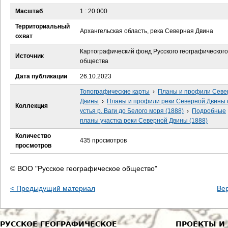
е
Масштаб
1 : 20 000
с
Территориальный
Архангельская область, река Северная Двина
охват
ь
Картографический фонд Русского географического
Источник
общества
Дата публикации
26.10.2023
Топографические карты
›
Планы и профили Севе
Двины
›
Планы и профили реки Северной Двины 
Коллекция
устья р. Ваги до Белого моря (1888)
›
Подробные
планы участка реки Северной Двины (1888)
Количество
435 просмотров
просмотров
© ВОО "Русское географическое общество"
< Предыдущий материал
Ве
РУССКОЕ ГЕОГРАФИЧЕСКОЕ
ПРОЕКТЫ И