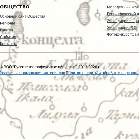
ОБЩЕСТВО
Молодежный клу
Географический д
Основной сайт Общества
Экспедиции и пр
Регионы
Экспедиции РГО
Гранты
Фотоконкурс "Сам
События
Контакты
© ВОО "Русское географическое общество", 2013-2026 г.
Условия использования материалов
Политика защиты и обработки персонал