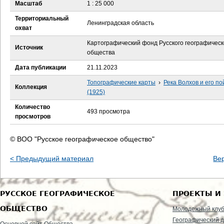
е
Масштаб
1 : 25 000
Территориальный
с
Ленинградская область
охват
ь
Картографический фонд Русского географическ
Источник
общества
Дата публикации
21.11.2023
Топографические карты
›
Река Волхов и его п
Коллекция
(1925)
Количество
493 просмотра
просмотров
© ВОО "Русское географическое общество"
< Предыдущий материал
Ве
РУССКОЕ ГЕОГРАФИЧЕСКОЕ
ПРОЕКТЫ И
ОБЩЕСТВО
Молодежный клу
Географический д
Основной сайт Общества