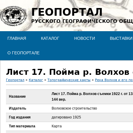
Jump to navigation
ГЕОПОРТАЛ
РУССКОГО ГЕОГРАФИЧЕСКОГО ОБЩ
ГЛАВНАЯ
КАТАЛОГ
НОВОСТИ
ВЫСТАВКИ
О ГЕОПОРТАЛЕ
Геопортал
»
Каталог
»
Топографические карты
»
Река Волхов и его по
В
Лист 17. Пойма р. Волхов съемки 1922 г. от 13
Название
144 вер.
ы
Издатель
Волховское строительство
з
Год издания
датировано 1925
д
Тип материала
Карта