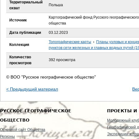
е
Территориальный
Польша
охват
с
Картографический фонд Русского географического
Источник
общества
ь
Дата публикации
03.12.2023
Топографические карты
›
Планы узловых и конце
Коллекция
пунктов сети железных и главных водных путей (1
Количество
392 просмотра
просмотров
© ВОО "Русское географическое общество"
< Предыдущий материал
Ве
РУССКОЕ ГЕОГРАФИЧЕСКОЕ
ПРОЕКТЫ И
ОБЩЕСТВО
Молодежный клу
Географический д
Основной сайт Общества
Экспедиции и пр
Регионы