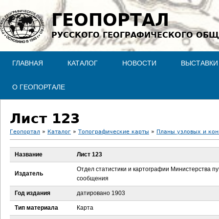
Jump to navigation
ГЕОПОРТАЛ
РУССКОГО ГЕОГРАФИЧЕСКОГО ОБЩ
ГЛАВНАЯ
КАТАЛОГ
НОВОСТИ
ВЫСТАВКИ
О ГЕОПОРТАЛЕ
Лист 123
Геопортал
»
Каталог
»
Топографические карты
»
Планы узловых и кон
В
Название
Лист 123
ы
Отдел статистики и картографии Министерства п
Издатель
сообщения
з
Год издания
датировано 1903
д
Тип материала
Карта