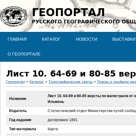
Jump to navigation
ГЕОПОРТАЛ
РУССКОГО ГЕОГРАФИЧЕСКОГО ОБЩ
ГЛАВНАЯ
КАТАЛОГ
НОВОСТИ
ВЫСТАВКИ
О ГЕОПОРТАЛЕ
Геопортал
»
Каталог
»
Топографические карты
»
Планы и профили рек
В
Лист 10. 64-69 и 80-85 версты по магистрали от 
Название
Ильмень
ы
Издатель
Статистический отдел Министерства путей сооб
з
Год издания
датировано 1891
д
Тип материала
Карта