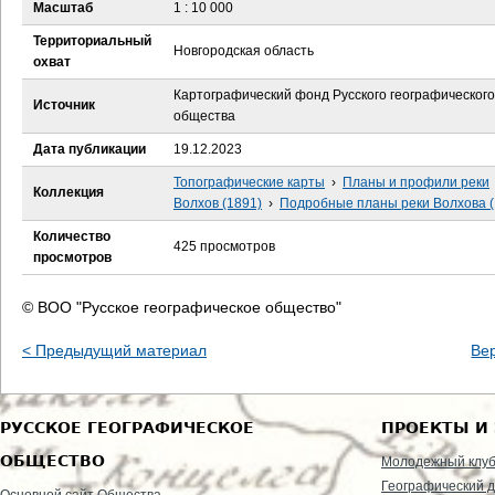
е
Масштаб
1 : 10 000
Территориальный
с
Новгородская область
охват
ь
Картографический фонд Русского географического
Источник
общества
Дата публикации
19.12.2023
Топографические карты
›
Планы и профили реки
Коллекция
Волхов (1891)
›
Подробные планы реки Волхова (
Количество
425 просмотров
просмотров
© ВОО "Русское географическое общество"
< Предыдущий материал
Ве
РУССКОЕ ГЕОГРАФИЧЕСКОЕ
ПРОЕКТЫ И
ОБЩЕСТВО
Молодежный клу
Географический д
Основной сайт Общества