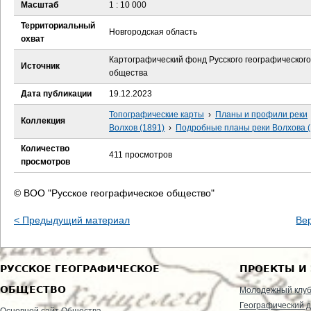
е
Масштаб
1 : 10 000
Территориальный
с
Новгородская область
охват
ь
Картографический фонд Русского географического
Источник
общества
Дата публикации
19.12.2023
Топографические карты
›
Планы и профили реки
Коллекция
Волхов (1891)
›
Подробные планы реки Волхова (
Количество
411 просмотров
просмотров
© ВОО "Русское географическое общество"
< Предыдущий материал
Ве
РУССКОЕ ГЕОГРАФИЧЕСКОЕ
ПРОЕКТЫ И
ОБЩЕСТВО
Молодежный клу
Географический д
Основной сайт Общества