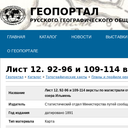
Jump to navigation
ГЕОПОРТАЛ
РУССКОГО ГЕОГРАФИЧЕСКОГО ОБЩ
ГЛАВНАЯ
КАТАЛОГ
НОВОСТИ
ВЫСТАВКИ
О ГЕОПОРТАЛЕ
Геопортал
»
Каталог
»
Топографические карты
»
Планы и профили рек
В
Лист 12. 92-96 и 109-114 версты по магистрали о
Название
озера Ильмень
ы
Издатель
Статистический отдел Министерства путей сооб
з
Год издания
датировано 1891
д
Тип материала
Карта