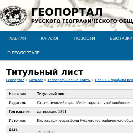
Jump to navigation
ГЕОПОРТАЛ
РУССКОГО ГЕОГРАФИЧЕСКОГО ОБЩ
ГЛАВНАЯ
КАТАЛОГ
НОВОСТИ
ВЫСТАВКИ
О ГЕОПОРТАЛЕ
Титульный лист
Геопортал
»
Каталог
»
Топографические карты
»
Планы и профили рек
В
Название
Титульный лист
ы
Издатель
Статистический отдел Министерства путей сообщения
з
Год издания
датировано 1891
Источник
Картографический фонд Русского географического общ
д
Дата
19.12.2023