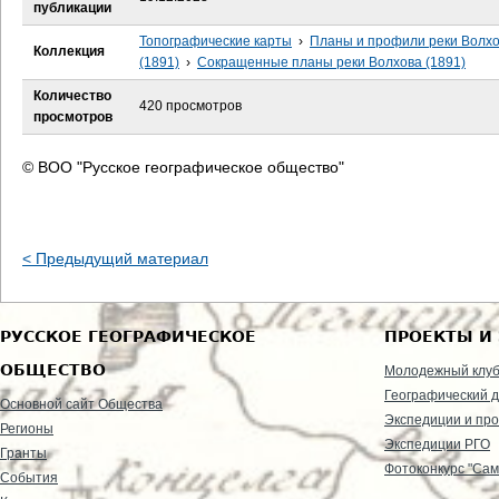
е
публикации
Топографические карты
›
Планы и профили реки Волх
с
Коллекция
(1891)
›
Сокращенные планы реки Волхова (1891)
ь
Количество
420 просмотров
просмотров
© ВОО "Русское географическое общество"
< Предыдущий материал
РУССКОЕ ГЕОГРАФИЧЕСКОЕ
ПРОЕКТЫ И
ОБЩЕСТВО
Молодежный клу
Географический д
Основной сайт Общества
Экспедиции и пр
Регионы
Экспедиции РГО
Гранты
Фотоконкурс "Сам
События