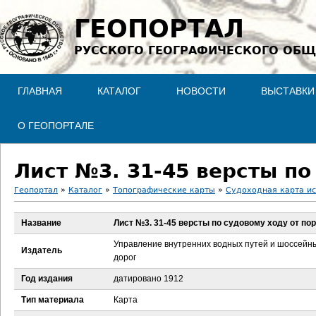
Jump to navigation
ГЕОПОРТАЛ
РУССКОГО ГЕОГРАФИЧЕСКОГО ОБЩ
ГЛАВНАЯ
КАТАЛОГ
НОВОСТИ
ВЫСТАВКИ
О ГЕОПОРТАЛЕ
Лист №3. 31-45 версты по
Геопортал
»
Каталог
»
Топографические карты
»
Судоходная карта ис
В
Название
Лист №3. 31-45 версты по судовому ходу от пор
ы
Управление внутренних водных путей и шоссейн
Издатель
дорог
з
Год издания
датировано 1912
д
Тип материала
Карта