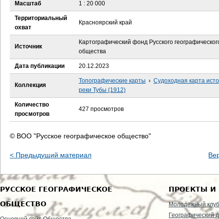
е
Масштаб
1 : 20 000
Территориальный
с
Красноярский край
охват
ь
Картографический фонд Русского географическог
Источник
общества
Дата публикации
20.12.2023
Топографические карты
›
Судоходная карта исто
Коллекция
реки Тубы (1912)
Количество
427 просмотров
просмотров
© ВОО "Русское географическое общество"
< Предыдущий материал
Ве
РУССКОЕ ГЕОГРАФИЧЕСКОЕ
ПРОЕКТЫ И
ОБЩЕСТВО
Молодежный клу
Географический д
Основной сайт Общества