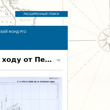
РАСШИРЕННЫЙ ПОИСК
СКИЙ ФОНД РГО
Лист №2. 16 1/2-31 1/2 версты по судовому ходу от Петропавловского зимовья