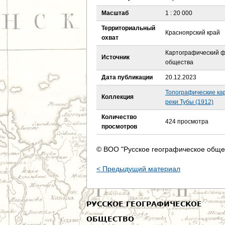
е
Масштаб
1 : 20 000
с
Территориальный
Красноярский край
охват
ь
Картографический ф
Источник
общества
Дата публикации
20.12.2023
Топографические ка
Коллекция
реки Тубы (1912)
Количество
424 просмотра
просмотров
© ВОО "Русское географическое обще
< Предыдущий материал
РУССКОЕ ГЕОГРАФИЧЕСКОЕ
ОБЩЕСТВО