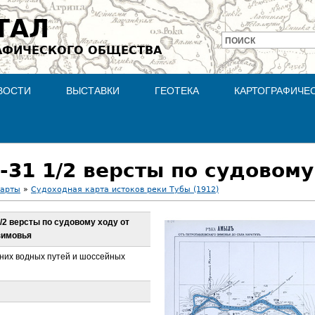
Jump to navigation
ТАЛ
ПОИСК
АФИЧЕСКОГО ОБЩЕСТВА
Форма
поиска
ВОСТИ
ВЫСТАВКИ
ГЕОТЕКА
КАРТОГРАФИЧЕ
карты
»
Судоходная карта истоков реки Тубы (1912)
1/2 версты по судовому ходу от
зимовья
них водных путей и шоссейных