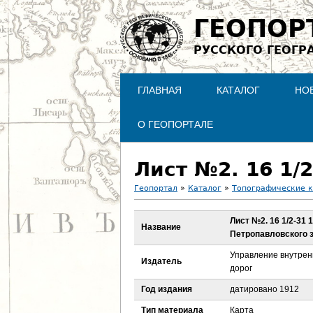
ГЕОПОР
РУССКОГО ГЕОГР
ГЛАВНАЯ
КАТАЛОГ
НО
О ГЕОПОРТАЛЕ
Геопортал
»
Каталог
»
Топографические 
В
Лист №2. 16 1/2-31 
Название
Петропавловского 
ы
Управление внутрен
Издатель
з
дорог
Год издания
датировано 1912
д
Тип материала
Карта