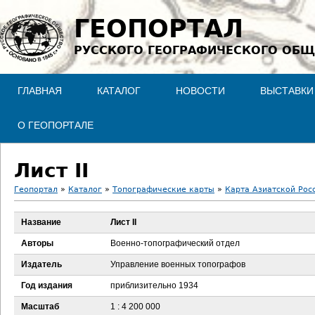
Jump to navigation
ГЕОПОРТАЛ
РУССКОГО ГЕОГРАФИЧЕСКОГО ОБЩ
ГЛАВНАЯ
КАТАЛОГ
НОВОСТИ
ВЫСТАВКИ
О ГЕОПОРТАЛЕ
Лист II
Геопортал
»
Каталог
»
Топографические карты
»
Карта Азиатской Рос
В
Название
Лист II
ы
Авторы
Военно-топографический отдел
з
Издатель
Управление военных топографов
Год издания
приблизительно 1934
д
Масштаб
1 : 4 200 000