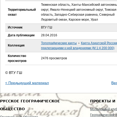
е
Тюменская область, Ханты-Мансийский автономн
Территориальный
округ, Ямало-Ненецкий автономный округ, Томская
с
охват
область, Западно-Сибирская равнина, Северный
Ледовитый океан, Карское море, Урал
ь
Источник
ВТУ ГШ
Дата публикации
28.04.2016
Топографические карты
›
Карта Азиатской России
Коллекция
прилегающими к ней владениями (М 1:4 200 000)
Количество
2476 просмотров
просмотров
© ВТУ ГШ
< Предыдущий материал
Ве
РУССКОЕ ГЕОГРАФИЧЕСКОЕ
ПРОЕКТЫ И
ОБЩЕСТВО
Молодежный клу
Географический д
Основной сайт Общества