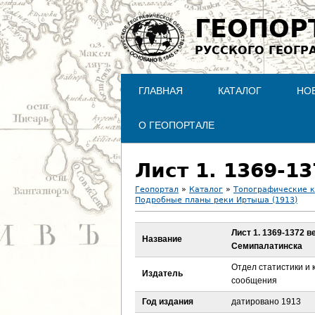
ГЕОПОР
РУССКОГО ГЕОГР
ГЛАВНАЯ
КАТАЛОГ
НО
О ГЕОПОРТАЛЕ
Геопортал
»
Каталог
»
Топографические 
Подробные планы реки Иртыша (1913)
В
Лист 1. 1369-1372 в
ы
Название
Семипалатинска
з
Отдел статистики и
Издатель
сообщения
д
Год издания
датировано 1913