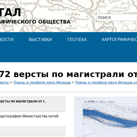
Jump to navigation
ТАЛ
ПОИСК
АФИЧЕСКОГО ОБЩЕСТВА
Форма
поиска
ВОСТИ
ВЫСТАВКИ
ГЕОТЕКА
КАРТОГРАФИЧЕ
карты
»
Планы и профили реки Иртыша
»
Планы и профили реки Иртыша от 
ерсты по магистрали от г.
 картографии Министерства путей