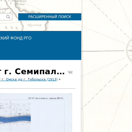
РАСШИРЕННЫЙ ПОИСК
СКИЙ ФОНД РГО
Лист 1. 1369-1372 версты по магистрали от г. Семипалатинска
г. Омска до г. Тобольска (1913)
»