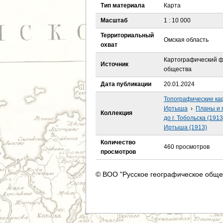
е
Тип материала
Карта
Масштаб
1 : 10 000
с
Территориальный
Омская область
ь
охват
Картографический ф
Источник
общества
Дата публикации
20.01.2024
Топографические ка
Иртыша
›
Планы и 
Коллекция
до г. Тобольска (1913
Иртыша (1913)
Количество
460 просмотров
просмотров
© ВОО "Русское географическое обще