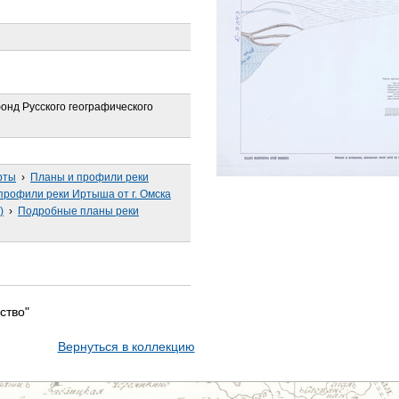
онд Русского географического
рты
›
Планы и профили реки
профили реки Иртыша от г. Омска
)
›
Подробные планы реки
ство"
Вернуться в коллекцию