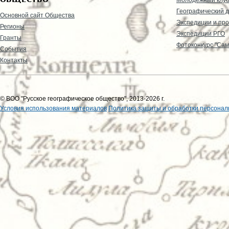
Географический д
Основной сайт Общества
Экспедиции и пр
Регионы
Экспедиции РГО
Гранты
Фотоконкурс "Сам
События
Контакты
© ВОО "Русское географическое общество", 2013-2026 г.
Условия использования материалов
Политика защиты и обработки персонал