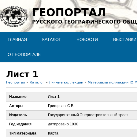
Jump to navigation
ГЕОПОРТАЛ
РУССКОГО ГЕОГРАФИЧЕСКОГО ОБЩ
ГЛАВНАЯ
КАТАЛОГ
НОВОСТИ
ВЫСТАВКИ
О ГЕОПОРТАЛЕ
Лист 1
Геопортал
»
Каталог
»
Личные коллекции
»
Материалы коллекции Ю.М
В
Название
Лист 1
ы
Авторы
Григорьев, С.В.
з
Издатель
Государственный Энергостроительный трест
Год издания
датировано 1930
д
Тип материала
Карта