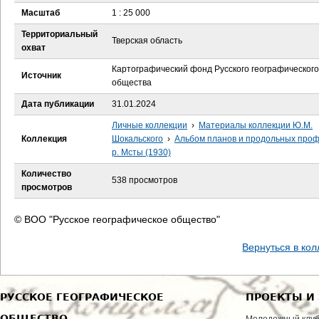
е
Масштаб
1 : 25 000
с
Территориальный
Тверская область
охват
ь
Картографический фонд Русского географического
Источник
общества
Дата публикации
31.01.2024
Личные коллекции
›
Материалы коллекции Ю.М.
Коллекция
Шокальского
›
Альбом планов и продольных про
р. Мсты (1930)
Количество
538 просмотров
просмотров
© ВОО "Русское географическое общество"
Вернуться в ко
РУССКОЕ ГЕОГРАФИЧЕСКОЕ
ПРОЕКТЫ И
ОБЩЕСТВО
Молодежный клу