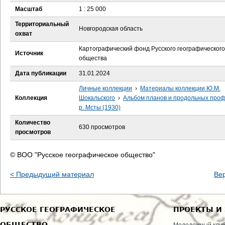
е
Масштаб
1 : 25 000
с
Территориальный
Новгородская область
охват
ь
Картографический фонд Русского географического
Источник
общества
Дата публикации
31.01.2024
Личные коллекции
›
Материалы коллекции Ю.М.
Коллекция
Шокальского
›
Альбом планов и продольных про
р. Мсты (1930)
Количество
630 просмотров
просмотров
© ВОО "Русское географическое общество"
< Предыдущий материал
Ве
РУССКОЕ ГЕОГРАФИЧЕСКОЕ
ПРОЕКТЫ И
ОБЩЕСТВО
Молодежный клу