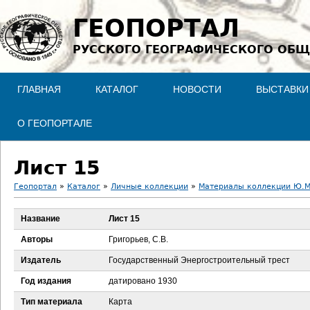
Jump to navigation
ГЕОПОРТАЛ
РУССКОГО ГЕОГРАФИЧЕСКОГО ОБЩ
ГЛАВНАЯ
КАТАЛОГ
НОВОСТИ
ВЫСТАВКИ
О ГЕОПОРТАЛЕ
Лист 15
Геопортал
»
Каталог
»
Личные коллекции
»
Материалы коллекции Ю.М
В
Название
Лист 15
ы
Авторы
Григорьев, С.В.
з
Издатель
Государственный Энергостроительный трест
Год издания
датировано 1930
д
Тип материала
Карта