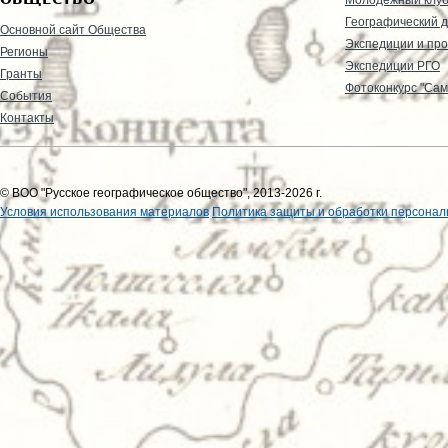
Географический д
Основной сайт Общества
Экспедиции и пр
Регионы
Экспедиции РГО
Гранты
Фотоконкурс "Сам
События
Контакты
© ВОО "Русское географическое общество", 2013-2026 г.
Условия использования материалов
Политика защиты и обработки персонал