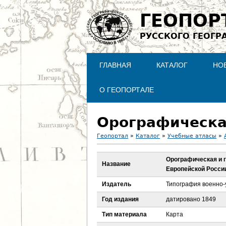
ГЕОПОР
РУССКОГО ГЕОГР
ГЛАВНАЯ
КАТАЛОГ
НО
О ГЕОПОРТАЛЕ
Геопортал
»
Каталог
»
Учебные атласы
»
В
Орографическая и 
Название
Европейской Росси
ы
Издатель
Типография военно-
з
Год издания
датировано 1849
д
Тип материала
Карта