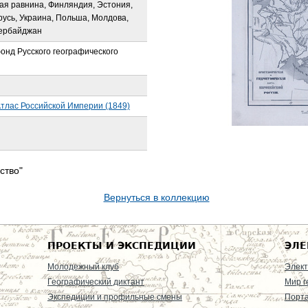
ая равнина, Финляндия, Эстония,
русь, Украина, Польша, Молдова,
зербайджан
онд Русского географического
тлас Российской Империи (1849)
ство"
Вернуться в коллекцию
ПРОЕКТЫ И ЭКСПЕДИЦИИ
ЭЛЕ
Молодежный клуб
Элект
Географический диктант
Мир г
Экспедиции и профильные смены
Порт