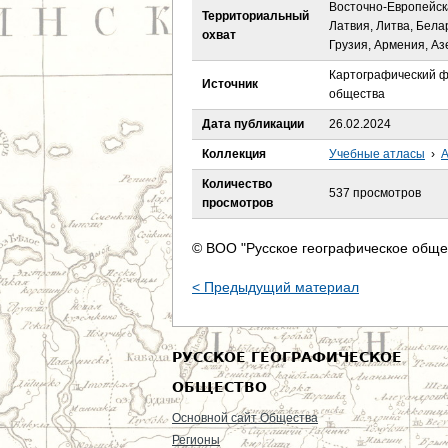
е
Восточно-Европейск
Территориальный
Латвия, Литва, Бела
охват
с
Грузия, Армения, А
Картографический ф
ь
Источник
общества
Дата публикации
26.02.2024
Коллекция
Учебные атласы
›
А
Количество
537 просмотров
просмотров
© ВОО "Русское географическое обще
< Предыдущий материал
РУССКОЕ ГЕОГРАФИЧЕСКОЕ
ОБЩЕСТВО
Основной сайт Общества
Регионы