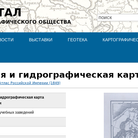
Jump to navigation
ТАЛ
ПОИСК
АФИЧЕСКОГО ОБЩЕСТВА
Форма
поиска
ВОСТИ
ВЫСТАВКИ
ГЕОТЕКА
КАРТОГРАФИЧЕ
Атлас Российской Империи (1849)
гидрографическая карта
и
учебных заведений