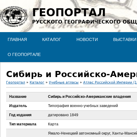
Jump to navigation
ГЕОПОРТАЛ
РУССКОГО ГЕОГРАФИЧЕСКОГО ОБЩ
ГЛАВНАЯ
КАТАЛОГ
НОВОСТИ
ВЫСТАВКИ
О ГЕОПОРТАЛЕ
Сибирь и Российско-Амер
Геопортал
»
Каталог
»
Учебные атласы
»
Атлас Российской Империи (1
В
Название
Сибирь и Российско-Американские владения
ы
Издатель
Типография военно-учебных заведений
з
Год издания
датировано 1849
Тип материала
Карта
д
Ямало-Ненецкий автономный округ, Ханты-Манси