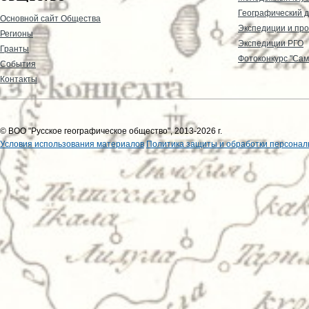
Географический д
Основной сайт Общества
Экспедиции и пр
Регионы
Экспедиции РГО
Гранты
Фотоконкурс "Сам
События
Контакты
© ВОО "Русское географическое общество", 2013-2026 г.
Условия использования материалов
Политика защиты и обработки персонал