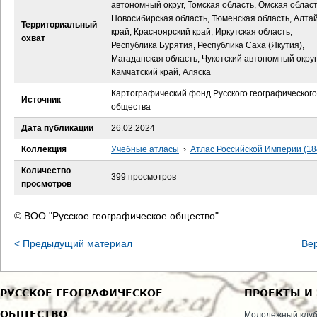
е
автономный округ, Томская область, Омская област
Новосибирская область, Тюменская область, Алта
Территориальный
с
край, Красноярский край, Иркутская область,
охват
Республика Бурятия, Республика Саха (Якутия),
Магаданская область, Чукотский автономный округ
ь
Камчатский край, Аляска
Картографический фонд Русского географического
Источник
общества
Дата публикации
26.02.2024
Коллекция
Учебные атласы
›
Атлас Российской Империи (18
Количество
399 просмотров
просмотров
© ВОО "Русское географическое общество"
< Предыдущий материал
Ве
РУССКОЕ ГЕОГРАФИЧЕСКОЕ
ПРОЕКТЫ И
ОБЩЕСТВО
Молодежный клу