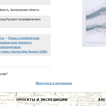
бласть, Запорожская область
онд Русского географического
рты
›
Планы и профили реки
рофили реки Днепра от
Александровска
планы участка реки Днепра (1886)
ство"
Вернуться в коллекцию
ПРОЕКТЫ И ЭКСПЕДИЦИИ
ЭЛЕ