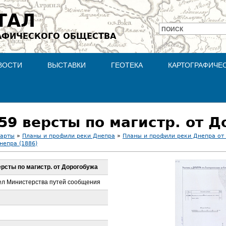
Jump to navigation
ТАЛ
ПОИСК
АФИЧЕСКОГО ОБЩЕСТВА
Форма
поиска
ВОСТИ
ВЫСТАВКИ
ГЕОТЕКА
КАРТОГРАФИЧЕ
559 версты по магистр. от 
карты
»
Планы и профили реки Днепра
»
Планы и профили реки Днепра от
непра (1886)
ерсты по магистр. от Дорогобужа
ел Министерства путей сообщения