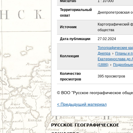
Масштаб
1 : 10 000
е
Территориальный
Днепропетровская о
с
охват
Картографический ф
ь
Источник
общества
Дата публикации
27.02.2024
Топографические ка
Днепра
›
Планы и п
Коллекция
Екатеринослава до 
(1886)
›
Подробные 
Количество
395 просмотров
просмотров
© ВОО "Русское географическое обще
< Предыдущий материал
РУССКОЕ ГЕОГРАФИЧЕСКОЕ