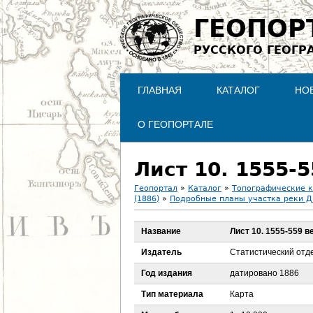
ГЕОПОР
РУССКОГО ГЕОГР
ГЛАВНАЯ
КАТАЛОГ
НО
О ГЕОПОРТАЛЕ
Лист 10. 1555-
Геопортал
»
Каталог
»
Топографические 
(1886)
»
Подробные планы участка реки Д
В
Название
Лист 10. 1555-559 в
ы
Издатель
Статистический отд
з
Год издания
датировано 1886
д
Тип материала
Карта